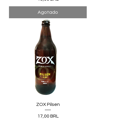
Agotado
ZOX Pilsen
Precio
17,00 BRL
Pedido anticipado