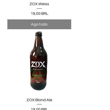
ZOX Weiss
Precio
19,00 BRL
Agotado
ZOX Blond Ale
Precio
19,00 BRL