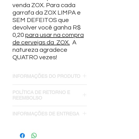
venda ZOX. Para cada
garrafa da ZOX LIMPA e
SEM DEFEITOS que
devolver você ganha R$
0,20
para usar na compra
de cervejas da
ZOX.
A
natureza agradece
QUATRO vezes!
INFORMAÇÕES DO PRODUTO
Cerveja Clara Puro Malte
POLÍTICA DE RETORNO E
4,0% ABV - 330ml
REEMBOLSO
Política de retorno e reembolso.
INFORMAÇÕES DE ENTREGA
Se tiver algum problema com sua
compra avise-nos o meis rápido
Frete por conta do cliente.
possível, teremos emprnho em
resolver.